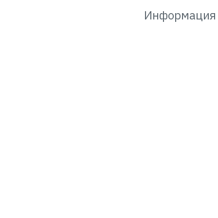
Информация 
Как 
Вебинар будет проходить н
устройство с доступом в и
(наушники, колонки)