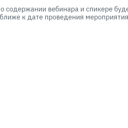
о содержании вебинара и спикере буд
ближе к дате проведения мероприяти
будет проходить веб
а платформе «Контур.Толк». Для участия вам 
нтернет (телефон, планшет, компьютер) и восп