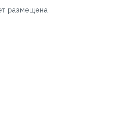
ет размещена
я
инар?
понадобится любое
роизведением звука