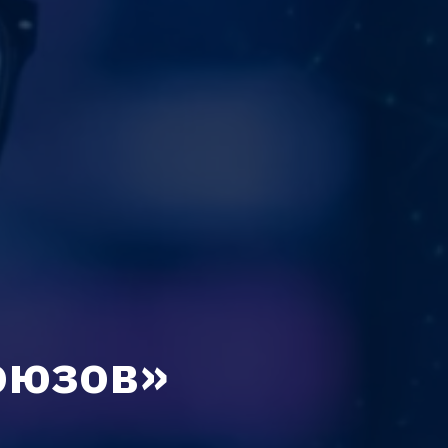
оюзов»