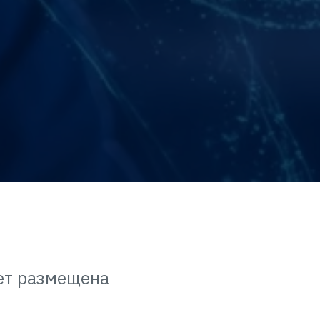
ет размещена
я